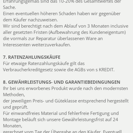
Erfahrungsgemäß sind das 10-20% des Gesamtwertes der
Sache.
Einen eventuellen höheren Schaden haben wir gegenüber
dem Käufer nachzuweisen.
Wir sind berechtigt nach dem Ablauf von 3 Monaten inclusive
aller gesetzten Fristen (Aufbewahrung des Kundeneigentum)
die vormals zur Reparatur überlassenen Ware an
Interessenten weiterzuverkaufen.
7. RATENZAHLUNGSKÄUFE
Für etwaige Ratenzahlungskäufe gilt das
Verbraucherkreditgesetz sowie die AGBs von s KREDIT.
8. GEWÄHRLEISTUNGS- UND GARANTIEBEDINGUNGEN
Ihr bei uns erworbenes Produkt wurde nach den modernsten
Methoden,
der jeweiligen Preis- und Güteklasse entsprechend hergestellt
und geprüft.
Für einwandfreies Material und fehlerfreie Fertigung und
Montage beläuft sich unsere Gewährleistungsfrist auf 24
Monaten,
gerechnet vom Tag der Übergabe an den Käufer. Eventuell